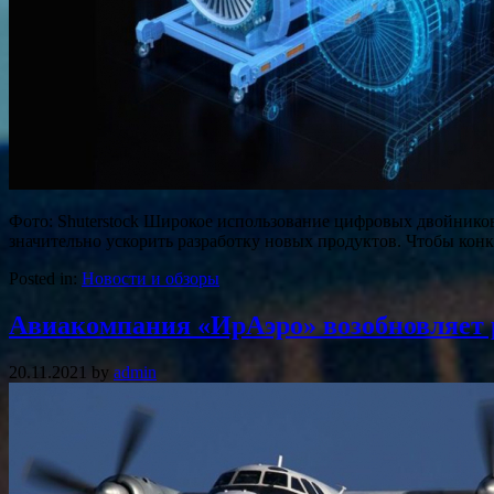
Фото: Shuterstock Широкое использование цифровых двойнико
значительно ускорить разработку новых продуктов. Чтобы кон
Posted in:
Новости и обзоры
Авиакомпания «ИрАэро» возобновляет
20.11.2021
by
admin