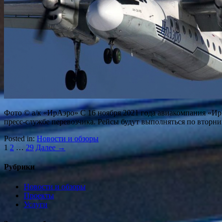
Фото © а/к «ИрАэро» С 16 ноября 2021 года авиакомпания «И
пресс-службе перевозчика. Рейсы будут выполняться по вторни
Posted in:
Новости и обзоры
1
2
…
29
Далее →
Рубрики
Новости и обзоры
Проекты
Услуги