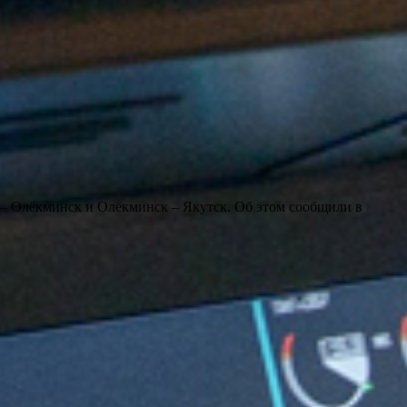
 – Олёкминск и Олёкминск – Якутск. Об этом сообщили в