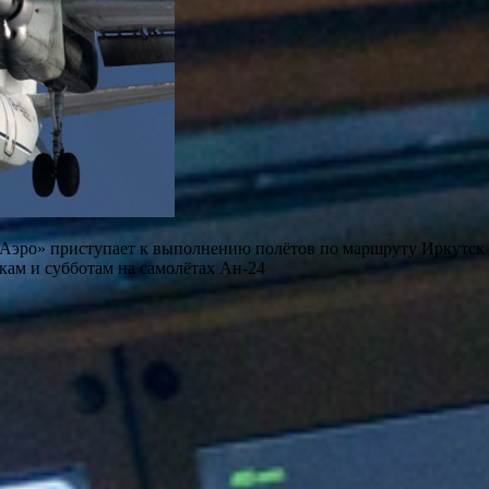
рАэро» приступает к выполнению полётов по маршруту Иркутск
кам и субботам на самолётах Ан-24