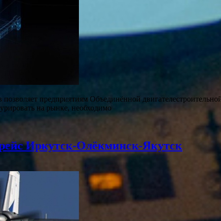
в позволяет предприятиям Объединённой двигателестроительной
курировать на рынке, необходимо
 рейс Иркутск-Олёкминск-Якутск