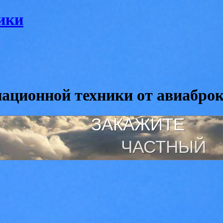
ики
иационной техники от авиабро