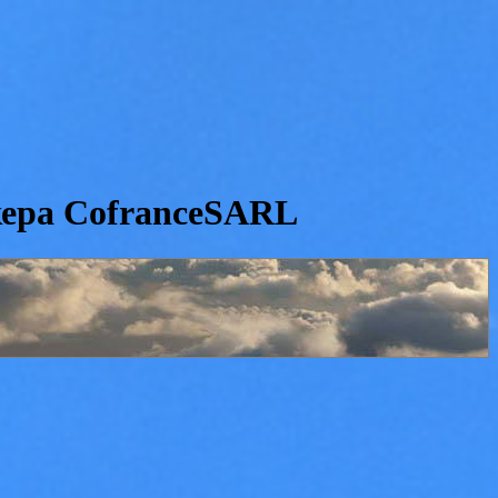
кера CofranceSARL