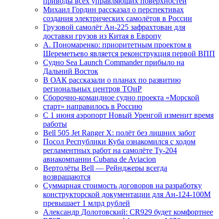
приводы всех управляющих поверхностей
Михаил Гордин рассказал о перспективах
создания электрических самолётов в России
Грузовой самолёт Ан-225 зафрахтован для
доставки грузов из Китая в Европу
А. Пономаренко: приоритетным проектом в
Шереметьево является реконструкция первой ВПП
Судно Sea Launch Commander прибыло на
Дальний Восток
В ОАК рассказали о планах по развитию
региональных центров ТОиР
Сборочно-командное судно проекта «Морской
старт» направилось в Россию
С 1 июня аэропорт Новый Уренгой изменит время
работы
Bell 505 Jet Ranger X: полёт без лишних забот
Посол Республики Куба ознакомился с ходом
регламентных работ на самолёте Ту-204
авиакомпании Cubana de Aviacion
Вертолёты Bell — Рейнджеры всегда
возвращаются
Суммарная стоимость договоров на разработку
конструкторской документации для Ан-124-100М
превышает 1 млрд рублей
Александр Долотовский: CR929 будет комфортнее