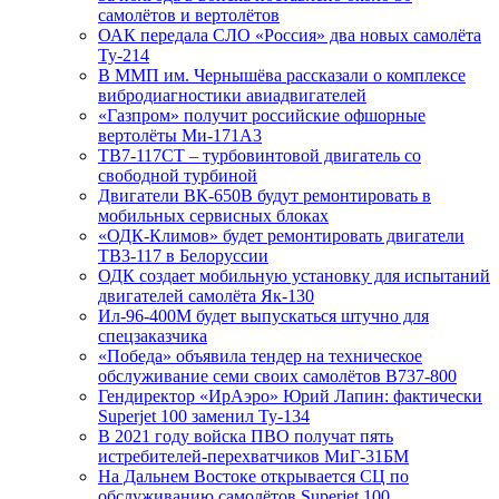
самолётов и вертолётов
ОАК передала СЛО «Россия» два новых самолёта
Ту-214
В ММП им. Чернышёва рассказали о комплексе
вибродиагностики авиадвигателей
«Газпром» получит российские офшорные
вертолёты Ми-171А3
ТВ7-117СТ – турбовинтовой двигатель со
свободной турбиной
Двигатели ВК-650В будут ремонтировать в
мобильных сервисных блоках
«ОДК-Климов» будет ремонтировать двигатели
ТВ3-117 в Белоруссии
ОДК создает мобильную установку для испытаний
двигателей самолёта Як-130
Ил-96-400М будет выпускаться штучно для
спецзаказчика
«Победа» объявила тендер на техническое
обслуживание семи своих самолётов B737-800
Гендиректор «ИрАэро» Юрий Лапин: фактически
Superjet 100 заменил Ту-134
В 2021 году войска ПВО получат пять
истребителей-перехватчиков МиГ-31БМ
На Дальнем Востоке открывается СЦ по
обслуживанию самолётов Superjet 100