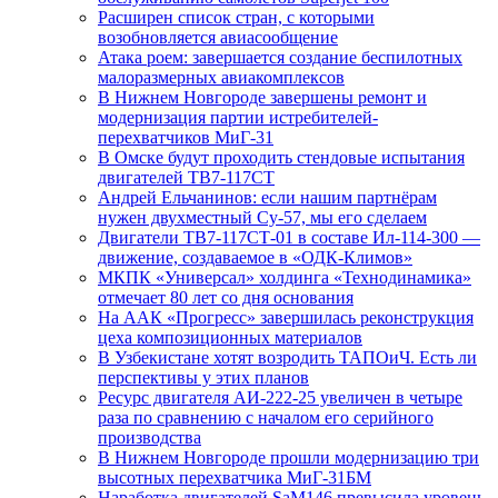
Расширен список стран, с которыми
возобновляется авиасообщение
Атака роем: завершается создание беспилотных
малоразмерных авиакомплексов
В Нижнем Новгороде завершены ремонт и
модернизация партии истребителей-
перехватчиков МиГ-31
В Омске будут проходить стендовые испытания
двигателей ТВ7-117СТ
Андрей Ельчанинов: если нашим партнёрам
нужен двухместный Су-57, мы его сделаем
Двигатели ТВ7-117СТ-01 в составе Ил-114-300 —
движение, создаваемое в «ОДК-Климов»
МКПК «Универсал» холдинга «Технодинамика»
отмечает 80 лет со дня основания
На ААК «Прогресс» завершилась реконструкция
цеха композиционных материалов
В Узбекистане хотят возродить ТАПОиЧ. Есть ли
перспективы у этих планов
Ресурс двигателя АИ-222-25 увеличен в четыре
раза по сравнению с началом его серийного
производства
В Нижнем Новгороде прошли модернизацию три
высотных перехватчика МиГ-31БМ
Наработка двигателей SaM146 превысила уровень