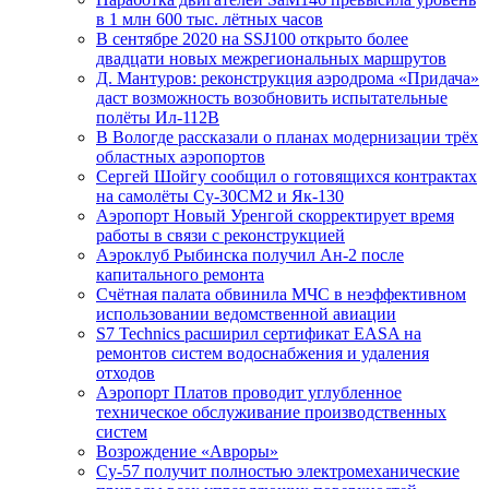
в 1 млн 600 тыс. лётных часов
В сентябре 2020 на SSJ100 открыто более
двадцати новых межрегиональных маршрутов
Д. Мантуров: реконструкция аэродрома «Придача»
даст возможность возобновить испытательные
полёты Ил-112В
В Вологде рассказали о планах модернизации трёх
областных аэропортов
Сергей Шойгу сообщил о готовящихся контрактах
на самолёты Су-30СМ2 и Як-130
Аэропорт Новый Уренгой скорректирует время
работы в связи с реконструкцией
Аэроклуб Рыбинска получил Ан-2 после
капитального ремонта
Счётная палата обвинила МЧС в неэффективном
использовании ведомственной авиации
S7 Technics расширил сертификат EASA на
ремонтов систем водоснабжения и удаления
отходов
Аэропорт Платов проводит углубленное
техническое обслуживание производственных
систем
Возрождение «Авроры»
Су-57 получит полностью электромеханические