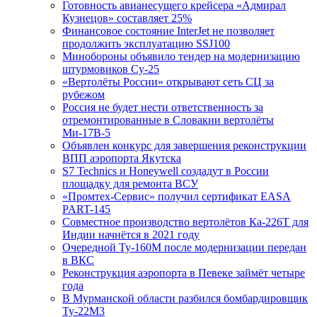
Готовность авианесущего крейсера «Адмирал
Кузнецов» составляет 25%
Финансовое состояние InterJet не позволяет
продолжить эксплуатацию SSJ100
Минобороны объявило тендер на модернизацию
штурмовиков Су-25
«Вертолёты России» открывают сеть СЦ за
рубежом
Россия не будет нести ответственность за
отремонтированные в Словакии вертолёты
Ми-17В-5
Объявлен конкурс для завершения реконструкции
ВПП аэропорта Якутска
S7 Technics и Honeywell создадут в России
площадку для ремонта ВСУ
«Промтех-Сервис» получил сертификат EASA
PART-145
Совместное производство вертолётов Ка-226Т для
Индии начнётся в 2021 году
Очередной Ту-160М после модернизации передан
в ВКС
Реконструкция аэропорта в Певеке займёт четыре
года
В Мурманской области разбился бомбардировщик
Ту-22М3