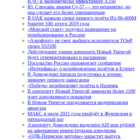
B787 и экономически эффективнее A350
Ю. Слюсарь: авария Су-57 — это неприятно, но
она сделает его более совершенным
В ОАК назвали сроки первого полёта Ил-96-400М
Superjet 100: итоги 2019 года
«Морской старт» получил разрешение на
перебазирование в Россию
«Аэрофлот» не смог выбрать исполнителя ТОиР
своих SSJ100
Действующее здание аэропорта Новый Уренгой
будет отремонтировано и расширено
Посольство России опровергает сообщение
«Интерфакса» о возобновлении полётов в Египет
В Домодедово прошла подготовка к осенне-
зимнему периоду навигации
«Победа» возобновляет полёты в Нальчик
В аэропорту Новый Уренгой заменили более 1100
плит аэродромного покрытия
В Новом Уренгое продолжается модернизация
авиаузла
МАКС в июле 2021 года пройдёт в Жуковском в
пятнадцатый раз
Аэропорту Домодедово выделено 620 млн рублей
на завершение реконструкции аэродрома
«ОДК-Пермские моторы» нарастит выпуск