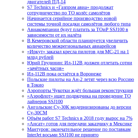
двигателей ПД-14
S7 Technics и «Газпром авиа» продолжат
сотрудничество по ТО колёс самолётов
Начинается серийное производство новой
системы точной посадки самолётов любого типа
Авиакомпании будут платить за ТОиР SSJ100 в
зависимости от их налёта
В Кемеровской области планируется увеличить
количество межрегиональных авиарейсов
«Иркут» заказал кресла пилотов для МС-21 на 1
млрд рублей
Юрий Грудинин: Ил-112В должен отлетать сотни
«зачётных часов»
Ил-112В пока остаётся в Воронеже
Польские пилоты на Ан-2 летят через всю Россию
в Токио
Аэропорты Чукотки ждёт большая реконструкция
«Аэрофлот» ищет подрядчика на проведение ТО
лайнеров SSJ100
Ангольские Су-30К модернизированы до версии
Су-30СМ
Объём работ S7 Technics в 2018 году вырос на 7%
«Ансат» готов для передачи заказчику в Мексике
Мантуров: окончательное решение по поставкам
InterJet восьми SSJ100 не принято