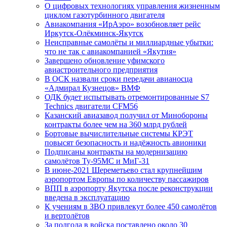
О цифровых технологиях управления жизненным
циклом газотурбинного двигателя
Авиакомпания «ИрАэро» возобновляет рейс
Иркутск-Олёкминск-Якутск
Неисправные самолёты и миллиардные убытки:
что не так с авиакомпанией «Якутия»
Завершено обновление уфимского
авиастроительного предприятия
В ОСК назвали сроки передачи авианосца
«Адмирал Кузнецов» ВМФ
ОДК будет испытывать отремонтированные S7
Technics двигатели CFM56
Казанский авиазавод получил от Минобороны
контракты более чем на 360 млрд рублей
Бортовые вычислительные системы КРЭТ
повысят безопасность и надёжность авионики
Подписаны контракты на модернизацию
самолётов Ту-95МС и МиГ-31
В июне-2021 Шереметьево стал крупнейшим
аэропортом Европы по количеству пассажиров
ВПП в аэропорту Якутска после реконструкции
введена в эксплуатацию
К учениям в ЗВО привлекут более 450 самолётов
и вертолётов
За полгода в войска поставлено около 30