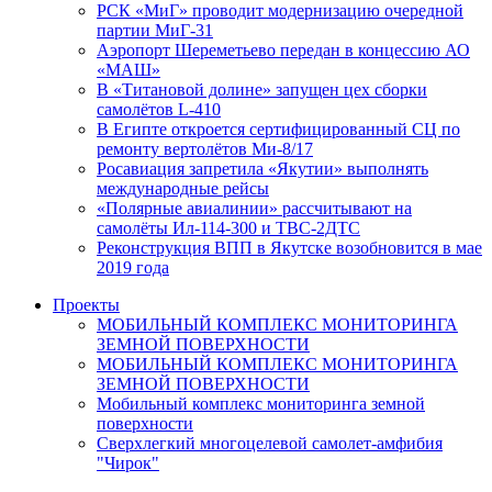
РСК «МиГ» проводит модернизацию очередной
партии МиГ-31
Аэропорт Шереметьево передан в концессию АО
«МАШ»
В «Титановой долине» запущен цех сборки
самолётов L-410
В Египте откроется сертифицированный СЦ по
ремонту вертолётов Ми-8/17
Росавиация запретила «Якутии» выполнять
международные рейсы
«Полярные авиалинии» рассчитывают на
самолёты Ил-114-300 и ТВС-2ДТС
Реконструкция ВПП в Якутске возобновится в мае
2019 года
Проекты
МОБИЛЬНЫЙ КОМПЛЕКС МОНИТОРИНГА
ЗЕМНОЙ ПОВЕРХНОСТИ
МОБИЛЬНЫЙ КОМПЛЕКС МОНИТОРИНГА
ЗЕМНОЙ ПОВЕРХНОСТИ
Мобильный комплекс мониторинга земной
поверхности
Сверхлегкий многоцелевой самолет-амфибия
"Чирок"