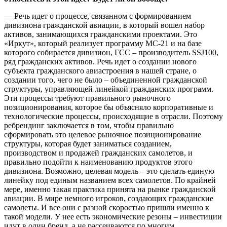
— Речь идет о процессе, связанном с формированием
дивизиона гражданской авиации, в который вошел набор
активов, занимающихся гражданскими проектами. Это
«Иркут», который реализует программу МС-21 и на базе
которого собирается дивизион, ГСС – производитель SSJ100,
ряд гражданских активов. Речь идет о создании нового
субъекта гражданского авиастроения в нашей стране, о
создании того, чего не было – объединенной гражданской
структуры, управляющей линейкой гражданских программ.
Эти процессы требуют правильного рыночного
позиционирования, которое бы объясняло корпоративные и
технологические процессы, происходящие в отрасли. Поэтому
ребрендинг заключается в том, чтобы правильно
сформировать это целевое рыночное позиционирование
структуры, которая будет заниматься созданием,
производством и продажей гражданских самолетов, и
правильно подойти к наименованию продуктов этого
дивизиона. Возможно, целевая модель – это сделать единую
линейку под единым названием всех самолетов. По крайней
мере, именно такая практика принята на рынке гражданской
авиации. В мире немного игроков, создающих гражданские
самолеты. И все они с разной скоростью пришли именно к
такой модели. У нее есть экономические резоны – инвестиции
идут в один бренд, а не рассеиваются по многим