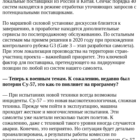
локальные поставщики из России и Китая. Сейчас порядка 40
систем находятся в режиме отработки уточняющих запросов с
потенциальными поставщиками.
По маршевой силовой установке дискуссия близится к
завершению, в проработке находятся дополнительные
сервисы по послепродажному обслуживанию. По остальным
системам мы примем решения в 2020 году при прохождении
контрольного рубежа G3 (Gate 3 – этап разработки самолета).
При этом локализация производства на территории стран-
участниц проекта – важнейший приоритет. Это ключевой
фактор для поставщика, претендующего на лидирующие
позиции по любой из систем нашего самолета.
— Теперь к военным темам. К сожалению, недавно был
потерян Су-57, это как-то повлияет на программу?
— При испытаниях новой техники всегда возможны
инциденты. Су-57 – это новая высокотехнологичная, сложная
техника. Прежде чем пойти в эксплуатацию, машина
проходит жесткие и многочисленные испытания. Эти
самолеты уже налетали несколько тысяч полетов. К
сожалению, даже с техникой такого уровня иногда случаются
аварии. Конечно, это неприятно. Но ситуация будет детально
проанализирована, а результаты работы комиссии по
расследованию мы используем для того, чтобы сделать Су-57