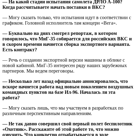
— На какой стадии испытания самолета ДРЛО А-100?
Когда рассчитываете начать поставки в ВКС?
— Могу сказать только, что испытания идут в соответствии с
графиком. Головной исполнитель там концерн «Вега».
— Буквально на днях смотрел репортаж, в котором
говорилось, что МиГ-35 собирается для российских ВКС и
в скором времени начнется сборка экспортного варианта.
Есть контракт?
— Речь о создании экспортной версии машины в облике с
новой кабиной. МиГ-35 интересен ряду наших зарубежных
партнеров. Мы ведем переговоры.
— Несколько лет назад официально анонсировалось, что
вскоре начнется работа над новым поколением воздушных
командных пунктов на базе Ил-96. Началась ли эта
работа?
— Могу сказать лишь, что мы участвуем в разработках по
различным перспективным направлениям.
— Не так давно совершил свой первый полет беспилотник
«Охотник». Расскажите об этой работе то, что можно
озвучить. Что конкретно отрабатывается в ходе