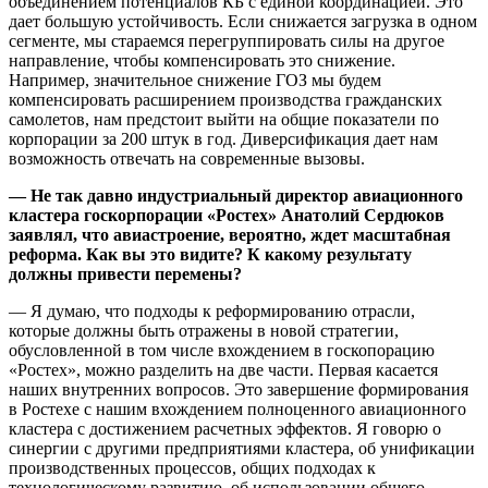
объединением потенциалов КБ с единой координацией. Это
дает большую устойчивость. Если снижается загрузка в одном
сегменте, мы стараемся перегруппировать силы на другое
направление, чтобы компенсировать это снижение.
Например, значительное снижение ГОЗ мы будем
компенсировать расширением производства гражданских
самолетов, нам предстоит выйти на общие показатели по
корпорации за 200 штук в год. Диверсификация дает нам
возможность отвечать на современные вызовы.
— Не так давно индустриальный директор авиационного
кластера госкорпорации «Ростех» Анатолий Сердюков
заявлял, что авиастроение, вероятно, ждет масштабная
реформа. Как вы это видите? К какому результату
должны привести перемены?
— Я думаю, что подходы к реформированию отрасли,
которые должны быть отражены в новой стратегии,
обусловленной в том числе вхождением в госкопорацию
«Ростех», можно разделить на две части. Первая касается
наших внутренних вопросов. Это завершение формирования
в Ростехе с нашим вхождением полноценного авиационного
кластера с достижением расчетных эффектов. Я говорю о
синергии с другими предприятиями кластера, об унификации
производственных процессов, общих подходах к
технологическому развитию, об использовании общего