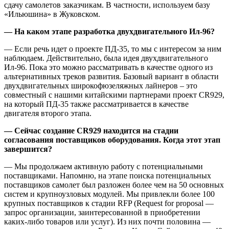
сдачу самолетов заказчикам. В частности, используем базу
«Ильюшина» в Жуковском.
— На каком этапе разработка двухдвигательного Ил-96?
— Если речь идет о проекте ПД-35, то мы с интересом за ним
наблюдаем. Действительно, была идея двухдвигательного
Ил-96. Пока это можно рассматривать в качестве одного из
альтернативных треков развития. Базовый вариант в области
двухдвигательных широкофюзеляжных лайнеров – это
совместный с нашими китайскими партнерами проект CR929,
на который ПД-35 также рассматривается в качестве
двигателя второго этапа.
— Сейчас создание CR929 находится на стадии
согласования поставщиков оборудования. Когда этот этап
завершится?
— Мы продолжаем активную работу с потенциальными
поставщиками. Напомню, на этапе поиска потенциальных
поставщиков самолет был разложен более чем на 50 основных
систем и крупноузловых модулей. Мы привлекли более 100
крупных поставщиков к стадии RFP (Request for proposal —
запрос организации, заинтересованной в приобретении
каких-либо товаров или услуг). Из них почти половина —