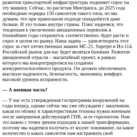
развития транспортной инфраструктуры поднимет спрос на
эту машину. Сейчас, по расчетам Минтранса, до 2025 года
необходимо порядка 150 самолетов такого типа, но мы
думаем, что при правильном подходе понадобится даже
больше. И это только внутри страны. Плюс надеемся, что
тенденция к увеличению авиационных перевозок в
ближайшие годы сохранится, соответственно, будет расти и
спрос в целом по рынку. Наша задача — удовлетворить этот
спрос за счет отечественных машин МС-21, Superjet и Ил-114.
Российский рынок для нас будет являться базовым. Развитие
авиационной отрасли – масштабный проект, в рамках
которого мы концентрируемся на создании
конкурентоспособного продукта. Он должен обеспечивать
высокую надежность, безопасность, экономику, комфорт,
высокий уровень исправности.
— А военная часть?
— У нас есть утвержденная госпрограмма вооружений на
годы вперед, однако сейчас мы уже обсуждаем с заказчиком,
какая по облику и характеристикам техника нужна военным
после завершения действующей ГПВ, за ее горизонтом. Нам
это важно с точки зрения подходов к нашей трансформации,
поэтому мы надеемся получить от коллег понимание, на какое
количество и каких самолетов нам настраивать свой