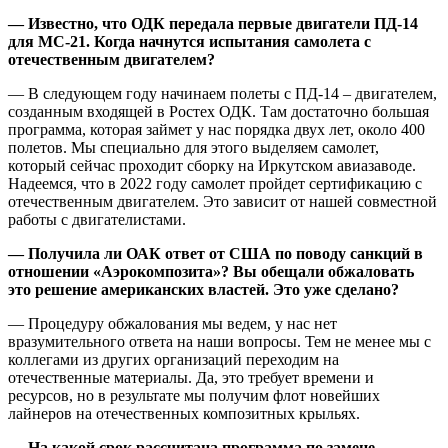
— Известно, что ОДК передала первые двигатели ПД-14
для МС-21. Когда начнутся испытания самолета с
отечественным двигателем?
— В следующем году начинаем полеты с ПД-14 – двигателем,
созданным входящей в Ростех ОДК. Там достаточно большая
программа, которая займет у нас порядка двух лет, около 400
полетов. Мы специально для этого выделяем самолет,
который сейчас проходит сборку на Иркутском авиазаводе.
Надеемся, что в 2022 году самолет пройдет сертификацию с
отечественным двигателем. Это зависит от нашей совместной
работы с двигателистами.
— Получила ли ОАК ответ от США по поводу санкций в
отношении «Аэрокомпозита»? Вы обещали обжаловать
это решение американских властей. Это уже сделано?
— Процедуру обжалования мы ведем, у нас нет
вразумительного ответа на наши вопросы. Тем не менее мы с
коллегами из других организаций переходим на
отечественные материалы. Да, это требует времени и
ресурсов, но в результате мы получим флот новейших
лайнеров на отечественных композитных крыльях.
— На какой срок рассчитана программа по замене