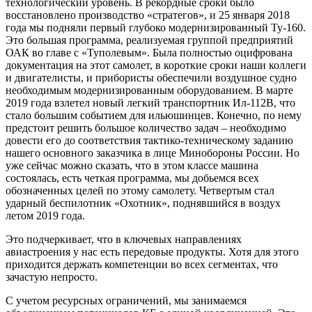
технологический уровень. В рекордные сроки было
восстановлено производство «стратегов», и 25 января 2018
года мы подняли первый глубоко модернизированный Ту-160.
Это большая программа, реализуемая группой предприятий
ОАК во главе с «Туполевым». Была полностью оцифрована
документация на этот самолет, в короткие сроки наши коллеги
и двигателисты, и прибористы обеспечили воздушное судно
необходимым модернизированным оборудованием. В марте
2019 года взлетел новый легкий транспортник Ил-112В, что
стало большим событием для ильюшинцев. Конечно, по нему
предстоит решить большое количество задач – необходимо
довести его до соответствия тактико-техническому заданию
нашего основного заказчика в лице Минобороны России. Но
уже сейчас можно сказать, что в этом классе машина
состоялась, есть четкая программа, мы добьемся всех
обозначенных целей по этому самолету. Четвертым стал
ударный беспилотник «Охотник», поднявшийся в воздух
летом 2019 года.
Это подчеркивает, что в ключевых направлениях
авиастроения у нас есть передовые продукты. Хотя для этого
приходится держать компетенции во всех сегментах, что
зачастую непросто.
С учетом ресурсных ограничений, мы занимаемся