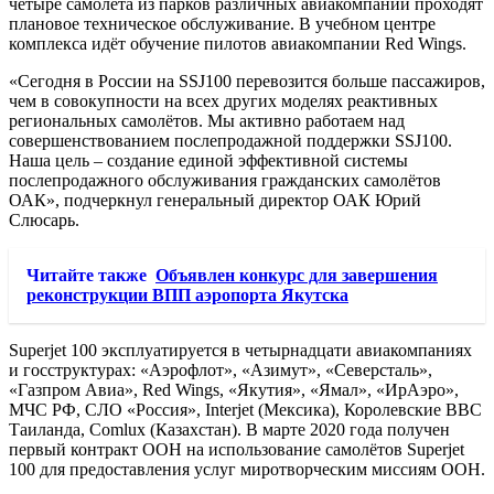
четыре самолёта из парков различных авиакомпаний проходят
плановое техническое обслуживание. В учебном центре
комплекса идёт обучение пилотов авиакомпании Red Wings.
«Сегодня в России на SSJ100 перевозится больше пассажиров,
чем в совокупности на всех других моделях реактивных
региональных самолётов. Мы активно работаем над
совершенствованием послепродажной поддержки SSJ100.
Наша цель – создание единой эффективной системы
послепродажного обслуживания гражданских самолётов
ОАК», подчеркнул генеральный директор ОАК Юрий
Слюсарь.
Читайте также
Объявлен конкурс для завершения
реконструкции ВПП аэропорта Якутска
Superjet 100 эксплуатируется в четырнадцати авиакомпаниях
и госструктурах: «Аэрофлот», «Азимут», «Северсталь»,
«Газпром Авиа», Red Wings, «Якутия», «Ямал», «ИрАэро»,
МЧС РФ, СЛО «Россия», Interjet (Мексика), Королевские ВВС
Таиланда, Comlux (Казахстан). В марте 2020 года получен
первый контракт ООН на использование самолётов Superjet
100 для предоставления услуг миротворческим миссиям ООН.