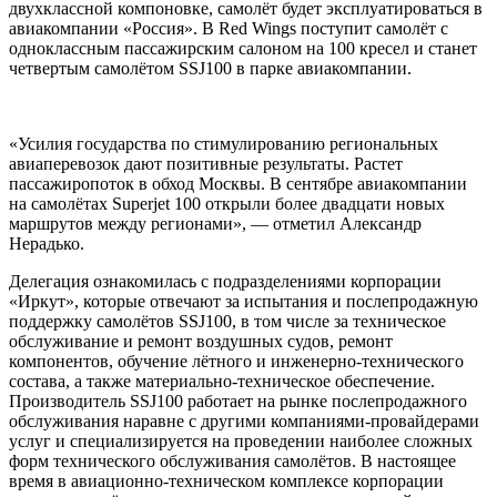
двухклассной компоновке, самолёт будет эксплуатироваться в
авиакомпании «Россия». В Red Wings поступит самолёт с
одноклассным пассажирским салоном на 100 кресел и станет
четвертым самолётом SSJ100 в парке авиакомпании.
«Усилия государства по стимулированию региональных
авиаперевозок дают позитивные результаты. Растет
пассажиропоток в обход Москвы. В сентябре авиакомпании
на самолётах Superjet 100 открыли более двадцати новых
маршрутов между регионами», — отметил Александр
Нерадько.
Делегация ознакомилась с подразделениями корпорации
«Иркут», которые отвечают за испытания и послепродажную
поддержку самолётов SSJ100, в том числе за техническое
обслуживание и ремонт воздушных судов, ремонт
компонентов, обучение лётного и инженерно-технического
состава, а также материально-техническое обеспечение.
Производитель SSJ100 работает на рынке послепродажного
обслуживания наравне с другими компаниями-провайдерами
услуг и специализируется на проведении наиболее сложных
форм технического обслуживания самолётов. В настоящее
время в авиационно-техническом комплексе корпорации