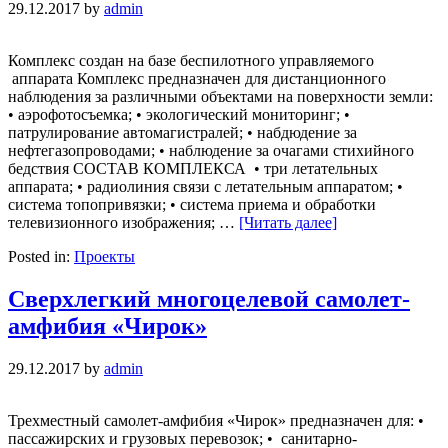
29.12.2017
by
admin
Комплекс создан на базе беспилотного управляемого
аппарата Комплекс предназначен для дистанционного
наблюдения за различными объектами на поверхности земли:
• аэрофотосъемка; • экологический мониторинг; •
патрулирование автомагистралей; • набдюдение за
нефтегазопроводами; • наблюдение за очагами стихийного
бедствия СОСТАВ КОМПЛЕКСА • три летательных
аппарата; • радиолиния связи с летательным аппаратом; •
система топопривязки; • система приема и обработки
телевизионного изображения; …
[Читать далее]
Posted in:
Проекты
Сверхлегкий многоцелевой самолет-
амфибия «Чирок»
29.12.2017
by
admin
Трехместный самолет-амфибия «Чирок» предназначен для: •
пассажирских и грузовых перевозок; • санитарно-