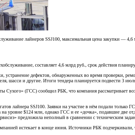
луживание лайнеров SSJ100, максимальная цена закупки — 4,6 м
техобслуживание, составляет 4,6 млрд руб., срок действия планир
и, устранение дефектов, обнаруженных во время проверки, рем
ля, шасси и другие. Итоги тендера планируется подвести 3 июл
ы Сухого» (ГСС) сообщил РБК, что компания рассматривает возм
гатов лайнера SSJ100. Заявки на участие в нём подали только Г
на уровне $124 млн, однако ГСС и ее «дочка», подавшие две от
ервисиз» предложила неполный в сравнении с техническим зада
омпанией истекает в конце июня. Источники РБК подчеркивали, ч