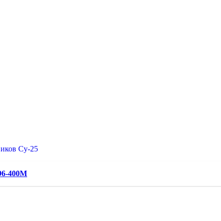
иков Су-25
96-400М