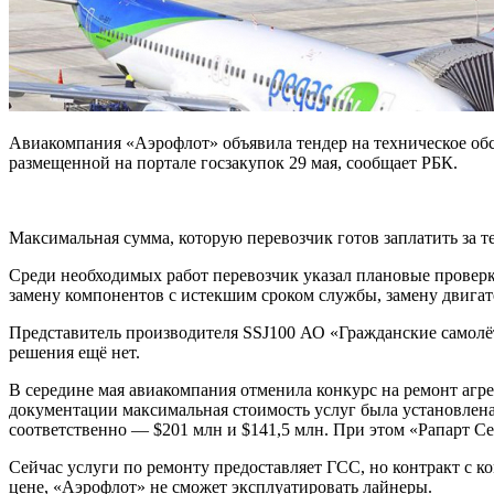
Авиакомпания «Аэрофлот» объявила тендер на техническое обс
размещенной на портале госзакупок 29 мая, сообщает РБК.
Максимальная сумма, которую перевозчик готов
заплатить за 
Среди необходимых работ перевозчик указал плановые проверк
замену компонентов с истекшим сроком службы, замену двигате
Представитель производителя SSJ100 АО «Гражданские самолёт
решения ещё нет.
В середине мая авиакомпания отменила конкурс на ремонт агре
документации максимальная стоимость услуг была установлена 
соответственно — $201 млн и $141,5 млн. При этом «Рапарт С
Сейчас услуги по ремонту предоставляет ГСС, но контракт с к
цене, «Аэрофлот» не сможет эксплуатировать лайнеры.