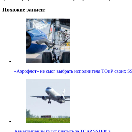
Похожие записи:
«Аэрофлот» не смог выбрать исполнителя ТОиР своих S
Авиакомпании будут платить за ТОиР SSJ100 в…