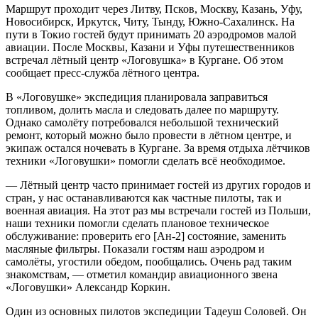
Маршрут проходит через Литву, Псков, Москву, Казань, Уфу,
Новосибирск, Иркутск, Читу, Тынду, Южно-Сахалинск. На
пути в Токио гостей будут принимать 20 аэродромов малой
авиации. После Москвы, Казани и Уфы путешественников
встречал лётный центр «Логовушка» в Кургане. Об этом
сообщает пресс-служба лётного центра.
В «Логовушке» экспедиция планировала заправиться
топливом, долить масла и следовать далее по маршруту.
Однако самолёту потребовался небольшой технический
ремонт, который можно было провести в лётном центре, и
экипаж остался ночевать в Кургане. За время отдыха лётчиков
техники «Логовушки» помогли сделать всё необходимое.
— Лётный центр часто принимает гостей из других городов и
стран, у нас останавливаются как частные пилоты, так и
военная авиация. На этот раз мы встречали гостей из Польши,
наши техники помогли сделать плановое техническое
обслуживание: проверить его [Ан-2] состояние, заменить
масляные фильтры. Показали гостям наш аэродром и
самолёты, угостили обедом, пообщались. Очень рад таким
знакомствам, — отметил командир авиационного звена
«Логовушки» Александр Коркин.
Один из основных пилотов экспедиции Тадеуш Соловей. Он