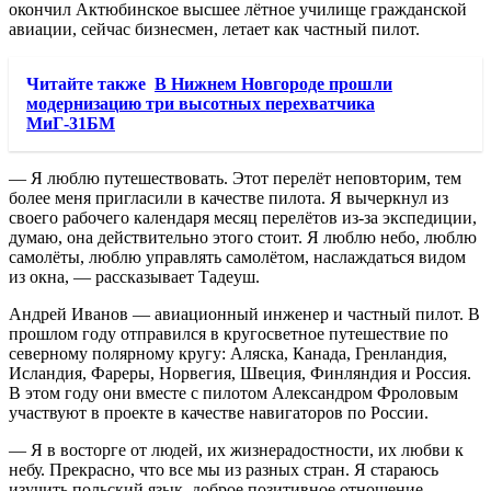
окончил Актюбинское высшее лётное училище гражданской
авиации, сейчас бизнесмен, летает как частный пилот.
Читайте также
В Нижнем Новгороде прошли
модернизацию три высотных перехватчика
МиГ-31БМ
— Я люблю путешествовать. Этот перелёт неповторим, тем
более меня пригласили в качестве пилота. Я вычеркнул из
своего рабочего календаря месяц перелётов из-за экспедиции,
думаю, она действительно этого стоит. Я люблю небо, люблю
самолёты, люблю управлять самолётом, наслаждаться видом
из окна, — рассказывает Тадеуш.
Андрей Иванов — авиационный инженер и частный пилот. В
прошлом году отправился в кругосветное путешествие по
северному полярному кругу: Аляска, Канада, Гренландия,
Исландия, Фареры, Норвегия, Швеция, Финляндия и Россия.
В этом году они вместе с пилотом Александром Фроловым
участвуют в проекте в качестве навигаторов по России.
— Я в восторге от людей, их жизнерадостности, их любви к
небу. Прекрасно, что все мы из разных стран. Я стараюсь
изучить польский язык, доброе позитивное отношение