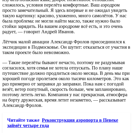
сложилось, условия перелёта комфортные. Ваш аэродром
просто замечательный. Я здесь впервые и не ожидал увидеть
такую картинку: красиво, ухоженно, много самолётов. У нас
была проблема: не могли найти масло, также нужно было
стойки зарядить. На вашем аэродроме всё есть, и это очень
радует, — говорит Андрей Иванов.
Лётчик малой авиации Александр Фролов присоединился к
экспедиции в Подмосковье. Он шутит: отказаться от участия в
таком проекте было невозможно.
— Такие перелёты бывают нечасто, поэтому не раздумывая
согласился, хотя семья не хотела отпускать. По плану наше
путешествие должно продлиться около месяца. В день мы при
хорошей погоде пролетаем около тысячи километров. Это как
раз примерно от заправки до заправки. Пока нам с погодой
везёт, ветер попутный, скорость больше, чем запланировано,
поэтому лететь легко. Компания у нас прекрасная, атмосфера
на борту дружеская, время летит незаметно, — рассказывает
Александр Фролов.
Читайте также
Реконструкция аэропорта в Певеке
займёт четыре года