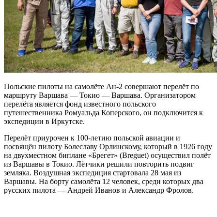
Польские пилоты на самолёте Ан-2 совершают перелёт по
маршруту Варшава — Токио — Варшава. Организатором
перелёта является фонд известного польского
путешественника Ромуальда Коперского, он подключится к
экспедиции в Иркутске.
Перелёт приурочен к 100-летию польской
авиации и
посвящён пилоту Болеславу Орлинскому, который в 1926 году
на двухместном биплане «Брегет» (Breguet) осуществил полёт
из Варшавы в Токио. Лётчики решили повторить подвиг
земляка. Воздушная экспедиция стартовала 28 мая из
Варшавы. На борту самолёта 12 человек, среди которых два
русских пилота — Андрей Иванов и Александр Фролов.