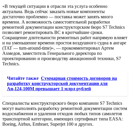
«В текущей ситуации в отрасли эта услуга особенно
актуальна. Ведь сейчас заказать новые компоненты
достаточно проблемно — поставка может занять много
времени. А возможность самостоятельной разработки
ремонтной документации конструкторским бюро S7 Technics
позволяет ремонтировать ВС в кротчайшие сроки.
Сокращение длительности ремонтных работ напрямую влияет
и на уменьшение времени простоя воздушного судна в ангаре
(TAT — turn-around-time)», — прокомментировал Артем
Ахмедов, заместитель Генерального директора по
проектированию и производству авиационной техники, S7
Technics.
Читайте также
Суммарная стоимость договоров на
разработку конструкторской документации для
Ан-124-100М превышает 1 млрд рублей
Специалисты конструкторского бюро компании S7 Technics
могут выполнять разработку ремонтной документации систем
водоснабжения и удаления отходов любых типов самолетов
транспортной категории, имеющих сертификат типа EASA:
Boeing, Airbus, Embraer, Superjet 100 и других.