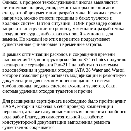
Однако, в процессе техобслуживания иногда выявляются
нетипичные повреждения, ремонт которых не описан в
стандартной документации разработчика. К таким случаям,
например, можно отнести трещины в баках туалетов и
водяных систем. В этой ситуации, ТОиР-провайдер обязан
запросить инструкции по ремонту у компании-разработчика
воздушного судна, либо заказать новый компонент для
замены. Но каждый из этих вариантов подразумевает
существенные финансовые и временные затраты.
В рамках оптимизации расходов и сокращения времени
выполнения ТО, конструкторское бюро S7 Technics получило
расширение сертификата Part-21 J на работы по системам
водоснабжения и удаления отходов (ATA 38 Water and Waste),
которое позволяет разрабатывать модификации и ремонтную
документацию для всех компонентов данных систем:
трубопроводы, водяная система кухонь и туалетов, баки,
система удаления отходов туалетов и прочие.
Для расширения сертификата необходимо было пройти аудит
EASA, который включал в себя проверку компетенций
персонала, а также саму возможность выполнения подобного
рода работ Благодаря самостоятельной разработке
конструкторской документации выполнения ремонта
существенно сокращается.